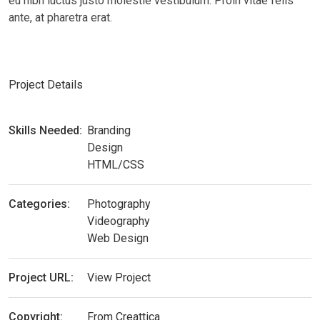
eu nibh luctus justo molestie vestibulum. Proin vitae felis
ante, at pharetra erat.
Project Details
Skills Needed:
Branding
Design
HTML/CSS
Categories:
Photography
Videography
Web Design
Project URL:
View Project
Copyright:
From Creattica